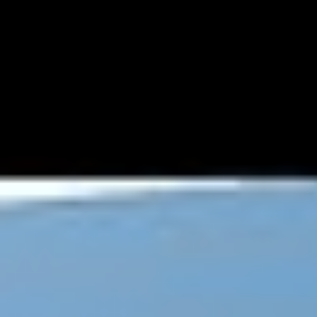
google.com, pub-5776132584717505, DIRECT, f08c47fec0942