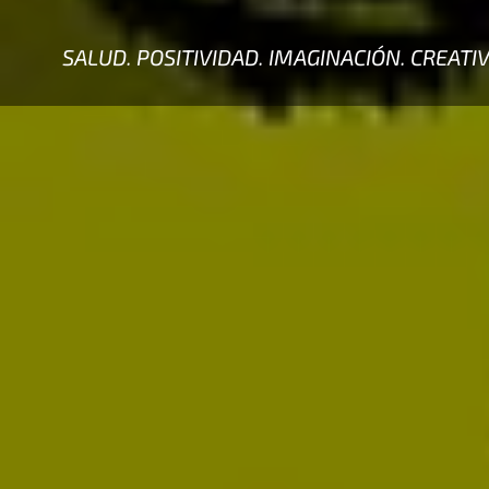
SALUD. POSITIVIDAD. IMAGINACIÓN. CREATI