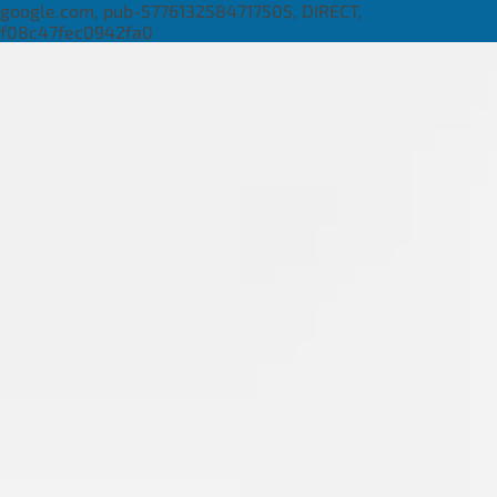
google.com, pub-5776132584717505, DIRECT,
f08c47fec0942fa0