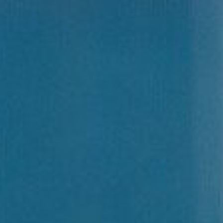
google.com, pub-5776132584717505, DIRECT, f08c47fec0942