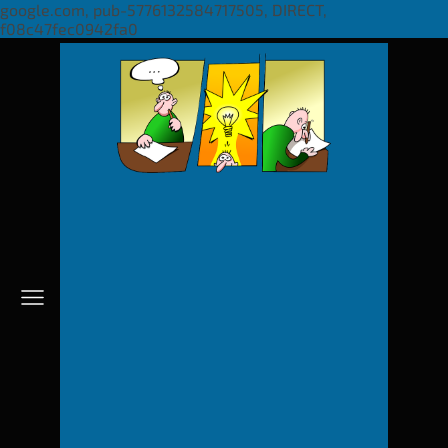
google.com, pub-5776132584717505, DIRECT,
f08c47fec0942fa0