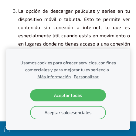
La opción de descargar películas y series en tu
dispositivo móvil o tableta. Esto te permite ver
contenido sin conexión a internet, lo que es
especialmente útil cuando estás en movimiento o
en lugares donde no tienes acceso a una conexión
estable.
Usamos cookies para ofrecer servicios, con fines
Amazon Prime Video
En resumen,
es un servicio de
comerciales y para mejorar tu experiencia.
transmisión de video que forma parte de la suscripción
Más información
Personalizar
Amazon Prime.
de
Ofrece a los clientes acceso
ilimitado en
streaming
a una amplia selección de
Aceptar todas
películas y series de televisión, así como la posibilidad
de descargar contenido para verlo sin conexión. Con
Aceptar solo esenciales
Amazon Prime Video
, puedes disfrutar de
entretenimiento audiovisual de calidad en cualquier
momento y lugar.