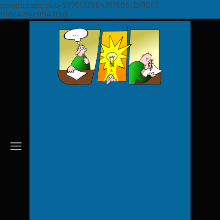
google.com, pub-5776132584717505, DIRECT,
f08c47fec0942fa0