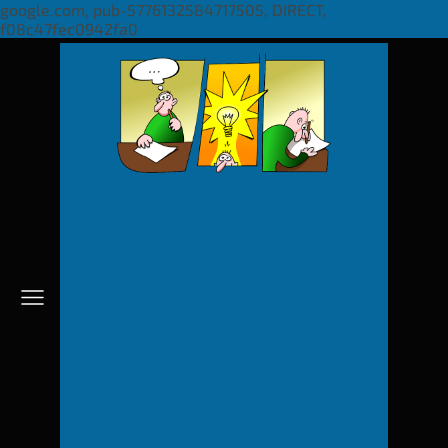
google.com, pub-5776132584717505, DIRECT,
f08c47fec0942fa0