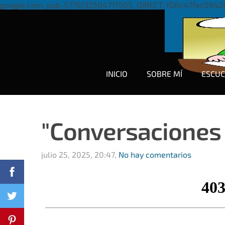
google.com, pub-5776132584717505, DIRECT, f08c47fec0942
INICIO
SOBRE MÍ
ESCU
"Conversaciones c
julio 25, 2025, 20:47,
No hay comentarios