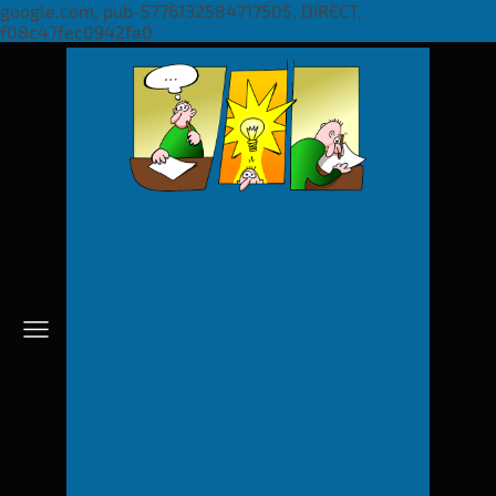
google.com, pub-5776132584717505, DIRECT,
f08c47fec0942fa0