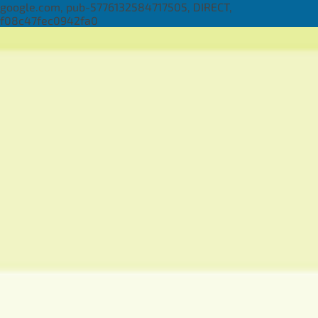
google.com, pub-5776132584717505, DIRECT,
f08c47fec0942fa0