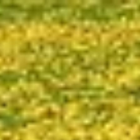
google.com, pub-5776132584717505, DIRECT, f08c47fec0942