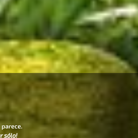
e parece.
r sólo!