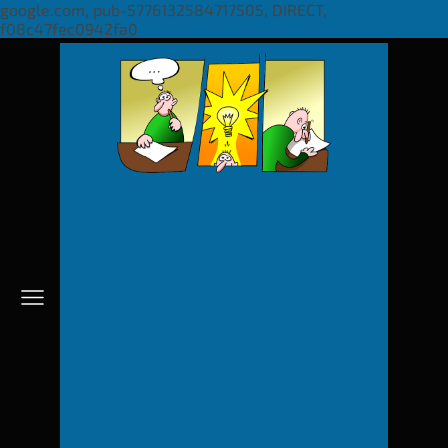
google.com, pub-5776132584717505, DIRECT,
f08c47fec0942fa0