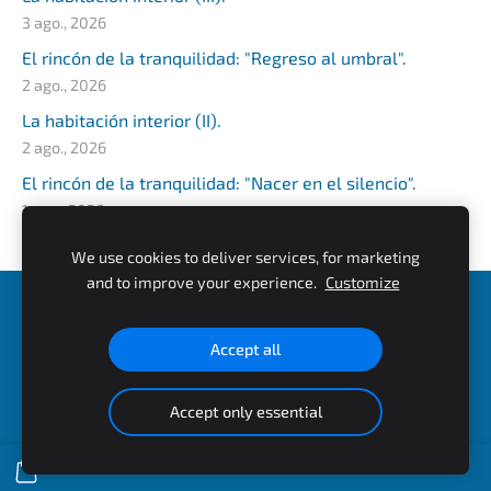
3 ago., 2026
El rincón de la tranquilidad: "Regreso al umbral".
2 ago., 2026
La habitación interior (II).
2 ago., 2026
El rincón de la tranquilidad: "Nacer en el silencio".
1 ago., 2026
We use cookies to deliver services, for marketing
and to improve your experience.
Customize
Cookies
Accept all
uCreated with
Mozello
- the world's easiest to use website
builder.
Accept only essential