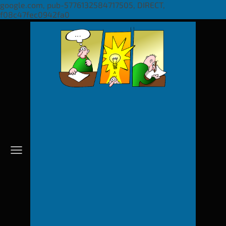
google.com, pub-5776132584717505, DIRECT,
f08c47fec0942fa0