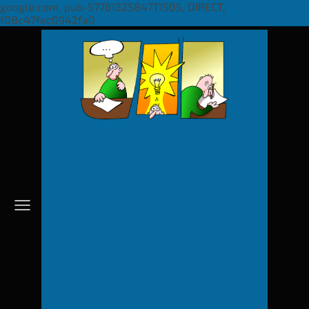
google.com, pub-5776132584717505, DIRECT,
f08c47fec0942fa0